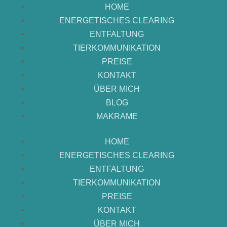
PREISE
HOME
KONTAKT
ENERGETISCHES CLEARING
ÜBER MICH
ENTFALTUNG
BLOG
TIERKOMMUNIKATION
MAKRAME
PREISE
KONTAKT
HOME
ÜBER MICH
ENERGETISCHES CLEARING
BLOG
ENTFALTUNG
MAKRAME
TIERKOMMUNIKATION
PREISE
HOME
KONTAKT
ENERGETISCHES CLEARING
ÜBER MICH
ENTFALTUNG
BLOG
TIERKOMMUNIKATION
MAKRAME
PREISE
KONTAKT
ÜBER MICH