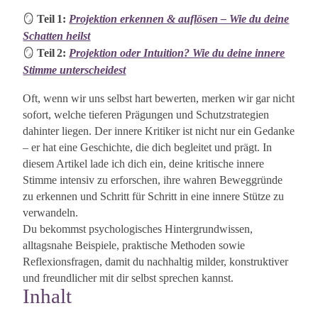
🪞
Teil 1:
Projektion erkennen & auflösen – Wie du deine
Den inneren Kritiker verwandeln –
Schatten heilst
Dein Weg zu Selbstmitgefühl
🪞
Teil 2:
Projektion oder Intuition? Wie du deine innere
Stimme unterscheidest
25.08.2025
0
Oft, wenn wir uns selbst hart bewerten, merken wir gar nicht
sofort, welche tieferen Prägungen und Schutzstrategien
dahinter liegen. Der innere Kritiker ist nicht nur ein Gedanke
– er hat eine Geschichte, die dich begleitet und prägt. In
diesem Artikel lade ich dich ein, deine kritische innere
Stimme intensiv zu erforschen, ihre wahren Beweggründe
zu erkennen und Schritt für Schritt in eine innere Stütze zu
verwandeln.
Du bekommst psychologisches Hintergrundwissen,
alltagsnahe Beispiele, praktische Methoden sowie
Reflexionsfragen, damit du nachhaltig milder, konstruktiver
und freundlicher mit dir selbst sprechen kannst.
Inhalt