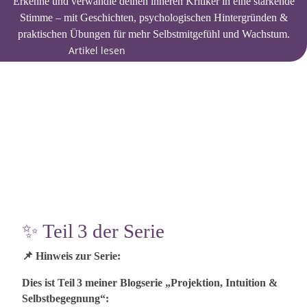
Erkenne und verwandle deinen inneren Kritiker in eine stärkende
Stimme – mit Geschichten, psychologischen Hintergründen &
praktischen Übungen für mehr Selbstmitgefühl und Wachstum.
Artikel lesen
Potenzialentfaltung
25.08.2025
0
✨ Teil 3 der Serie
📌 Hinweis zur Serie:
Dies ist Teil 3 meiner Blogserie „Projektion, Intuition &
Selbstbegegnung“: