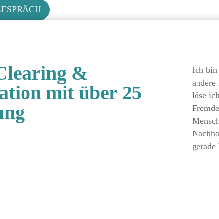
GESPRÄCH
Clearing &
Ich bin
andere 
tion mit über 25
löse ic
ung
Fremde
Mensche
Nachhal
gerade 