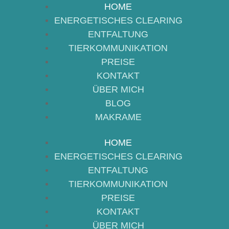
HOME
ENTFALTUNG
ENERGETISCHES CLEARING
TIERKOMMUNIKATION
ENTFALTUNG
PREISE
TIERKOMMUNIKATION
KONTAKT
PREISE
ÜBER MICH
KONTAKT
BLOG
ÜBER MICH
MAKRAME
BLOG
HOME
MAKRAME
ENERGETISCHES CLEARING
ENTFALTUNG
HOME
TIERKOMMUNIKATION
ENERGETISCHES CLEARING
PREISE
ENTFALTUNG
KONTAKT
TIERKOMMUNIKATION
ÜBER MICH
PREISE
BLOG
KONTAKT
MAKRAME
ÜBER MICH