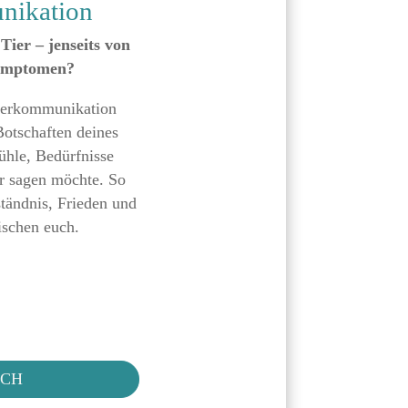
nikation
Tier – jenseits von
Symptomen?
Tierkommunikation
Botschaften deines
ühle, Bedürfnisse
ir sagen möchte. So
ständnis, Frieden und
ischen euch.
ICH