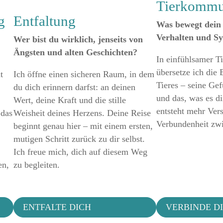
Tierkommu
g
Entfaltung
Was bewegt dein 
Verhalten und 
Wer bist du wirklich, jenseits von
Ängsten und alten Geschichten?
In einfühlsamer 
übersetze ich die 
t
Ich öffne einen sicheren Raum, in dem
Tieres – seine Gef
du dich erinnern darfst: an deinen
und das, was es d
Wert, deine Kraft und die stille
entsteht mehr Ver
 das
Weisheit deines Herzens. Deine Reise
Verbundenheit zw
beginnt genau hier – mit einem ersten,
mutigen Schritt zurück zu dir selbst.
Ich freue mich, dich auf diesem Weg
en,
zu begleiten.
ENTFALTE DICH
VERBINDE D