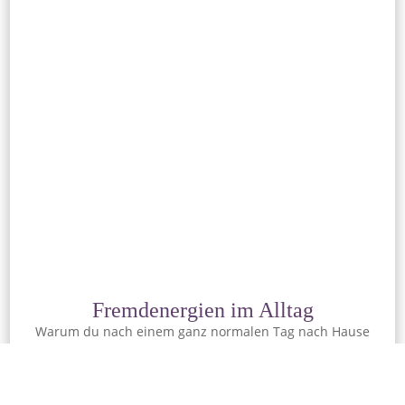
Fremdenergien im Alltag
Warum du nach einem ganz normalen Tag nach Hause
kommst und dich fragst, was mit dir los ist…
ARTIKEL LESEN