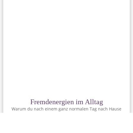
Fremdenergien im Alltag
Warum du nach einem ganz normalen Tag nach Hause
kommst und dich fragst, was mit dir los ist…
ARTIKEL LESEN