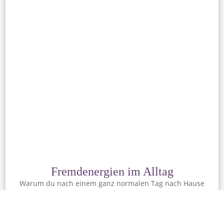
Fremdenergien im Alltag
Warum du nach einem ganz normalen Tag nach Hause
kommst und dich fragst, was mit dir los ist…
ARTIKEL LESEN